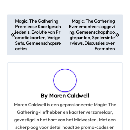
P
Magic: The Gathering
Magic: The Gathering
Prerelease Kaartgesch
Evenementverslaggevi
o
iedenis: Evolutie van Pr
ng: Gemeenschapshoo
s
omotiekaarten, Vorige
gtepunten, Spelersinte
Sets, Gemeenschapsre
rviews, Discussies over
t
acties
Formaten
n
a
v
i
g
By
Maren Caldwell
a
Maren Caldwell is een gepassioneerde Magic: The
Gathering-liefhebber en kaartenverzamelaar,
t
gevestigd in het hart van het Midwesten. Met een
i
scherp oog voor detail houdt ze promo-codes en