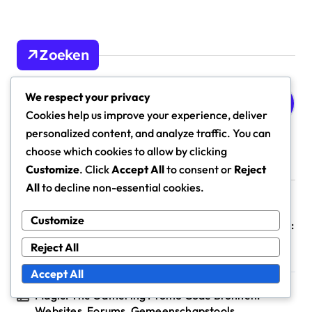
Zoeken
S
We respect your privacy
e
Cookies help us improve your experience, deliver
a
personalized content, and analyze traffic. You can
r
choose which cookies to allow by clicking
c
h
Customize
. Click
Accept All
to consent or
Reject
Recente berichten
f
All
to decline non-essential cookies.
o
r
Customize
Magic: The Gathering Promotiecode Geschiedenis:
:
Vorige Promoties, Evolutie Door de Tijd, Impact op
Reject All
Gameplay
Accept All
Magic: The Gathering Promo Code Bronnen:
Websites, Forums, Gemeenschapstools