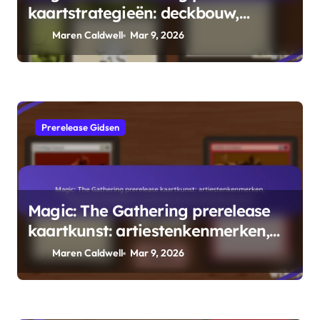
kaartstrategieën: deckbouw,
gameplaytips,
Maren Caldwell
Mar 9, 2026
formatoverwegingen
Prerelease Gidsen
Magic: The Gathering prerelease
kaartkunst: artiestenkenmerken,
ontwerpontwikkeling, waardering
Maren Caldwell
Mar 9, 2026
binnen de gemeenschap