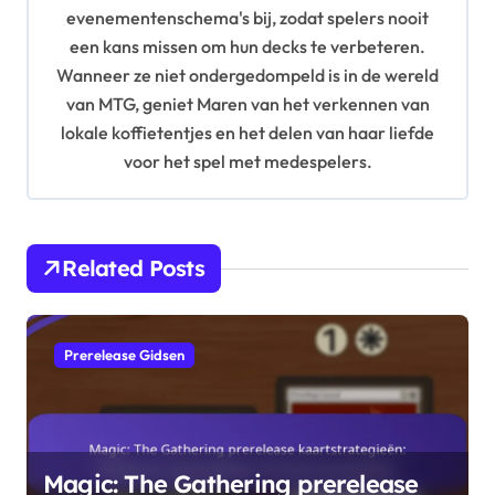
o
evenementenschema's bij, zodat spelers nooit
n
een kans missen om hun decks te verbeteren.
Wanneer ze niet ondergedompeld is in de wereld
van MTG, geniet Maren van het verkennen van
lokale koffietentjes en het delen van haar liefde
voor het spel met medespelers.
Related Posts
Prerelease Gidsen
Magic: The Gathering prerelease