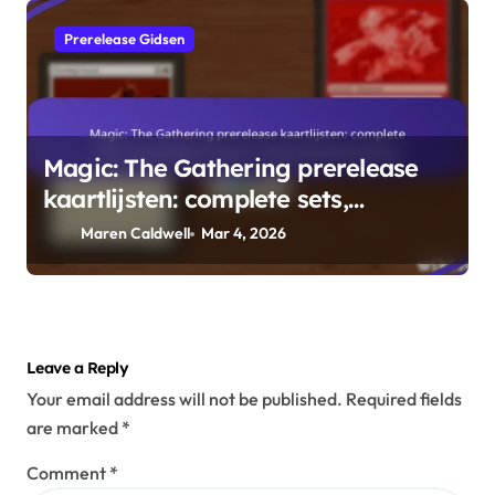
Prerelease Gidsen
Magic: The Gathering prerelease
kaartlijsten: complete sets,
opmerkelijke inclusies,
Maren Caldwell
Mar 4, 2026
zeldzaamheidsverdeling
Leave a Reply
Your email address will not be published.
Required fields
are marked
*
Comment
*