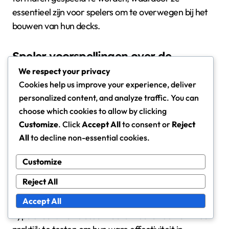
essentieel zijn voor spelers om te overwegen bij het
bouwen van hun decks.
Speler voorspellingen over de
effectiviteit van kaarten
We respect your privacy
Cookies help us improve your experience, deliver
Spelers zijn over het algemeen optimistisch over de
personalized content, and analyze traffic. You can
impact van bepaalde prerelease-kaarten, vooral die
choose which cookies to allow by clicking
welke hiaten in huidige strategieën opvullen. Velen
Customize
. Click
Accept All
to consent or
Reject
geloven dat kaarten met sterke synergiën zullen
All
to decline non-essential cookies.
leiden tot de opkomst van nieuwe deckarchetypes in
competitief spel.
Customize
Reject All
Echter, sommige spelers waarschuwen tegen het
Accept All
overwaarderen van prerelease-kaarten op basis van
hype alleen. Het is essentieel om deze kaarten in de