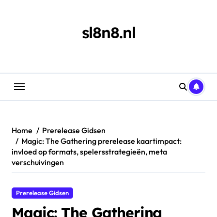
Skip
to
content
sl8n8.nl
Home
Prerelease Gidsen
Magic: The Gathering prerelease kaartimpact:
invloed op formats, spelersstrategieën, meta
verschuivingen
Prerelease Gidsen
Magic: The Gathering