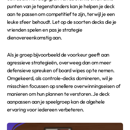
punten van je tegenstanders kan je helpen je deck
aan te passen om competitief te zijn, terwijl je een
leuke sfeer behoudt. Let op de soorten decks die je
vrienden spelen en pas je strategie
dienovereenkomstig aan.
Als je groep bijvoorbeeld de voorkeur geeft aan
agressieve strategieën, overweeg dan om meer
defensieve spreuken of board wipes op te nemen.
Omgekeerd, als controle-decks domineren, wil je
misschien focussen op snellere overwinningseisen of
manieren om hun plannen te verstoren. Je deck
aanpassen aan je speelgroep kan de algehele
ervaring voor iedereen verbeteren.