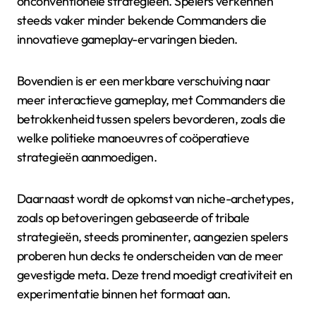
onconventionele strategieën. Spelers verkennen
steeds vaker minder bekende Commanders die
innovatieve gameplay-ervaringen bieden.
Bovendien is er een merkbare verschuiving naar
meer interactieve gameplay, met Commanders die
betrokkenheid tussen spelers bevorderen, zoals die
welke politieke manoeuvres of coöperatieve
strategieën aanmoedigen.
Daarnaast wordt de opkomst van niche-archetypes,
zoals op betoveringen gebaseerde of tribale
strategieën, steeds prominenter, aangezien spelers
proberen hun decks te onderscheiden van de meer
gevestigde meta. Deze trend moedigt creativiteit en
experimentatie binnen het formaat aan.