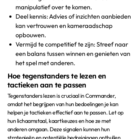
manipulatief over te komen.
Deel kennis: Advies of inzichten aanbieden
kan vertrouwen en kameraadschap
opbouwen.
Vermijd te competitief te zijn: Streef naar
een balans tussen winnen en genieten van
het spel met anderen.
Hoe tegenstanders te lezen en
tactieken aan te passen
Tegenstanders lezen is cruciaal in Commander,
omdat het begrijpen van hun bedoelingen je kan
helpen je tactieken effectief aan te passen. Let op
hun lichaamstaal, kaartkeuzes en hoe ze met
anderen omgaan. Deze signalen kunnen hun
strategieën en potentiële bedreigingen onthullen.