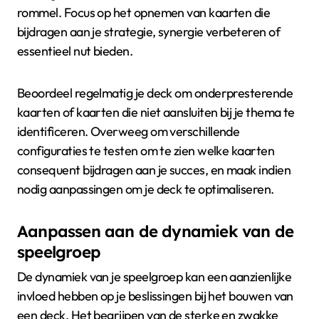
rommel. Focus op het opnemen van kaarten die
bijdragen aan je strategie, synergie verbeteren of
essentieel nut bieden.
Beoordeel regelmatig je deck om onderpresterende
kaarten of kaarten die niet aansluiten bij je thema te
identificeren. Overweeg om verschillende
configuraties te testen om te zien welke kaarten
consequent bijdragen aan je succes, en maak indien
nodig aanpassingen om je deck te optimaliseren.
Aanpassen aan de dynamiek van de
speelgroep
De dynamiek van je speelgroep kan een aanzienlijke
invloed hebben op je beslissingen bij het bouwen van
een deck. Het begrijpen van de sterke en zwakke