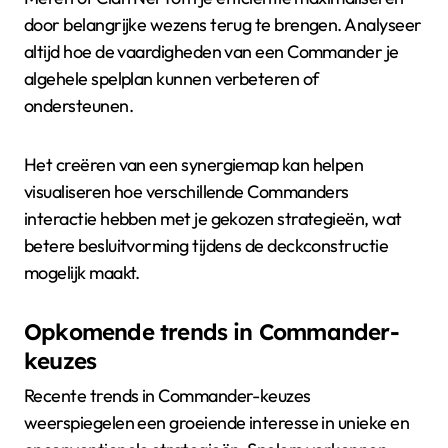
door belangrijke wezens terug te brengen. Analyseer
altijd hoe de vaardigheden van een Commander je
algehele spelplan kunnen verbeteren of
ondersteunen.
Het creëren van een synergiemap kan helpen
visualiseren hoe verschillende Commanders
interactie hebben met je gekozen strategieën, wat
betere besluitvorming tijdens de deckconstructie
mogelijk maakt.
Opkomende trends in Commander-
keuzes
Recente trends in Commander-keuzes
weerspiegelen een groeiende interesse in unieke en