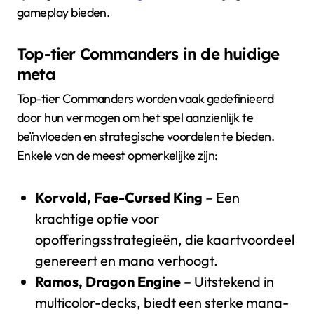
gameplay bieden.
Top-tier Commanders in de huidige
meta
Top-tier Commanders worden vaak gedefinieerd
door hun vermogen om het spel aanzienlijk te
beïnvloeden en strategische voordelen te bieden.
Enkele van de meest opmerkelijke zijn:
Korvold, Fae-Cursed King
– Een
krachtige optie voor
opofferingsstrategieën, die kaartvoordeel
genereert en mana verhoogt.
Ramos, Dragon Engine
– Uitstekend in
multicolor-decks, biedt een sterke mana-