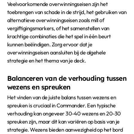
Veelvoorkomende overwinningseisen zijn het
toebrengen van schade in de strijd, het gebruiken van
alternatieve overwinningseisen zoals mill of
vergiftigingsmarkers, of het samenstellen van
krachtige combinaties die het spel in één beurt
kunnen beëindigen. Zorg ervoor dat je
overwinningseisen aansluiten bij de algehele
strategie en het thema van je deck.
Balanceren van de verhouding tussen
wezens en spreuken
Het vinden van de juiste balans tussen wezens en
spreuken is cruciaal in Commander. Een typische
verhouding kan ongeveer 30-40 wezens en 20-30
spreuken zijn, maar dit kan variëren op basis van je
strategie. Wezens bieden aanwezigheid op het bord