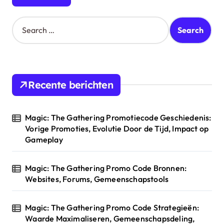
a
t
S
e
i
a
o
r
c
n
h
Recente berichten
f
o
r
Magic: The Gathering Promotiecode Geschiedenis:
:
Vorige Promoties, Evolutie Door de Tijd, Impact op
Gameplay
Magic: The Gathering Promo Code Bronnen:
Websites, Forums, Gemeenschapstools
Magic: The Gathering Promo Code Strategieën:
Waarde Maximaliseren, Gemeenschapsdeling,