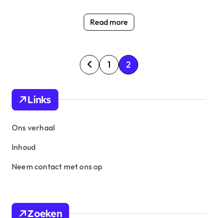
Read more
P
1
2
o
s
Links
t
s
Ons verhaal
p
Inhoud
a
Neem contact met ons op
g
i
n
Zoeken